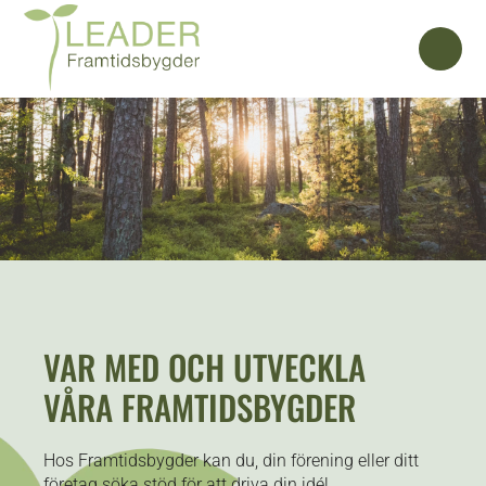
VAR MED OCH UTVECKLA
VÅRA FRAMTIDSBYGDER
Hos Framtidsbygder kan du, din förening eller ditt
företag söka stöd för att driva din idé!